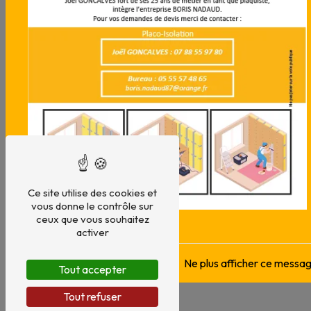
Travaux publics et
maçonnerie à Saint-Hilaire-
Bonneval
VOTRE EXPERT EN TERRASSEMENT, ASSAINISSEMENT ET
AMÉNAGEMENTS EXTÉRIEURS
05 55 57 48 65
Nous contacter
Ce site utilise des cookies et
vous donne le contrôle sur
ceux que vous souhaitez
activer
Ne plus afficher ce messa
Tout accepter
Tout refuser